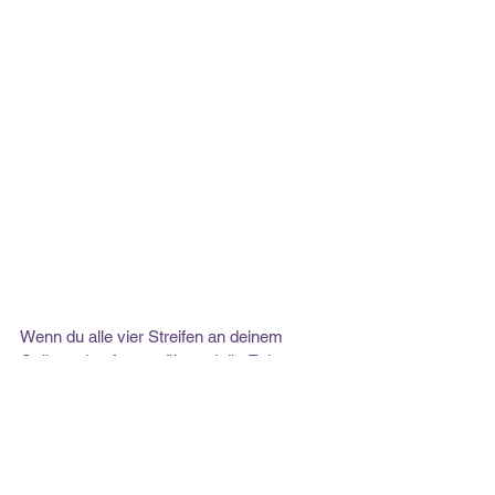
Wenn du alle vier Streifen an deinem 
Quiltquadrat festgenäht und die Ecken 
geschlossen und versäubert hast, dann 
kannst du nun die Unterseite deiner Decke 
passend zuschneiden, wie auch die 
Wattierung, wenn du eine solche haben 
möchtest.