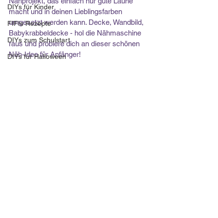
Nähprojekt, das einfach nur gute Laune 
DIYs für Kinder
macht und in deinen Lieblingsfarben 
umgesetzt werden kann. Decke, Wandbild, 
FIFIs Rezepte
Babykrabbeldecke - hol die Nähmaschine 
DIYs zum Schulstart
raus und probiere dich an dieser schönen 
Näh-Idee für Anfänger!
DIYs für Halloween