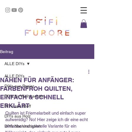
Beitrag
ALLE DIYs
ALLE DIYs
NÄHEN FÜR ANFÄNGER:
DIYs aus Papier
FARBENFROH QUILTEN,
EINFACH & SCHNELL
DIYs für Weihnachten
ERKLÄRT
DIYs aus Stoff
Quilten ist Friemelarbeit und einfach super 
DIYs aus Holz
aufwenidig? No! Hier zeige ich dir eine echt 
einfache und schnelle Variante für ein 
DIYs Nachhaltigkeit