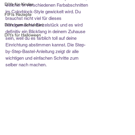
DIYs für Kinder
welcher in verschiedenen Farbabschnitten 
im Colorblock-Style gewickelt wird. Du 
FIFIs Rezepte
brauchst nicht viel für dieses 
DIYs zum Schulstart
handgemachte Einzelstück und es wird 
definitiv ein Blickfang in deinem Zuhause 
DIYs für Halloween
sein, weil du es farblich toll auf deine 
Einrichtung abstimmen kannst. Die Step-
by-Step-Bastel-Anleitung zeigt dir alle 
wichtigen und einfachen Schritte zum 
selber nach machen.