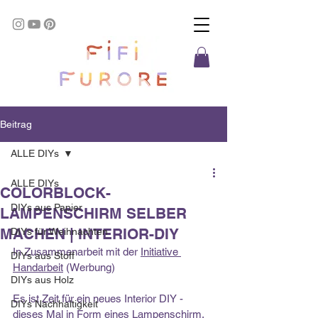
Beitrag
ALLE DIYs
ALLE DIYs
COLORBLOCK-
DIYs aus Papier
LAMPENSCHIRM SELBER
MACHEN | INTERIOR-DIY
DIYs für Weihnachten
In Zusammenarbeit mit der 
Initiative 
DIYs aus Stoff
Handarbeit
 (Werbung)
DIYs aus Holz
Es ist Zeit für ein neues Interior DIY - 
DIYs Nachhaltigkeit
dieses Mal in Form eines Lampenschirm, 