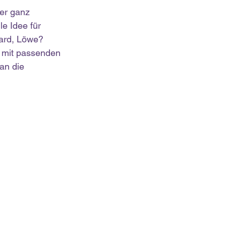
er ganz 
e Idee für 
pard, Löwe?
n mit passenden 
an die 