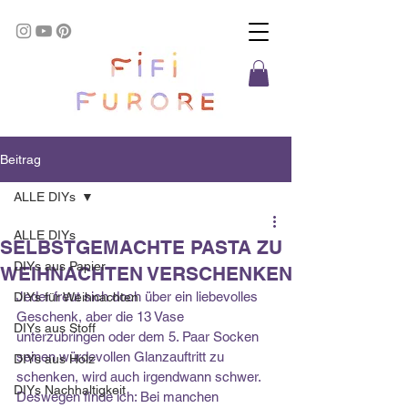
Beitrag
ALLE DIYs
ALLE DIYs
SELBSTGEMACHTE PASTA ZU
DIYs aus Papier
WEIHNACHTEN VERSCHENKEN
Jeder freut sich doch über ein liebevolles 
DIYs für Weihnachten
Geschenk, aber die 13 Vase 
DIYs aus Stoff
unterzubringen oder dem 5. Paar Socken 
seinen würdevollen Glanzauftritt zu 
DIYs aus Holz
schenken, wird auch irgendwann schwer. 
DIYs Nachhaltigkeit
Deswegen finde ich: Bei manchen 