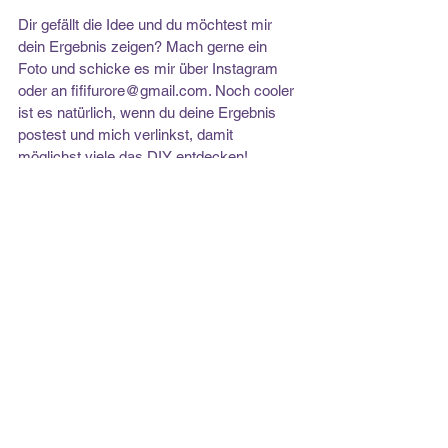
Dir gefällt die Idee und du möchtest mir 
dein Ergebnis zeigen? Mach gerne ein 
Foto und schicke es mir über Instagram 
oder an 
fififurore@gmail.com
. Noch cooler 
ist es natürlich, wenn du deine Ergebnis 
postest und mich verlinkst, damit 
möglichst viele das DIY entdecken!
Du wünscht dir regelmäßig neuen DIY-
Input? Folge FIFI FURORE auch gerne auf
Instagram
, 
YouTube
 und 
Pinterest!