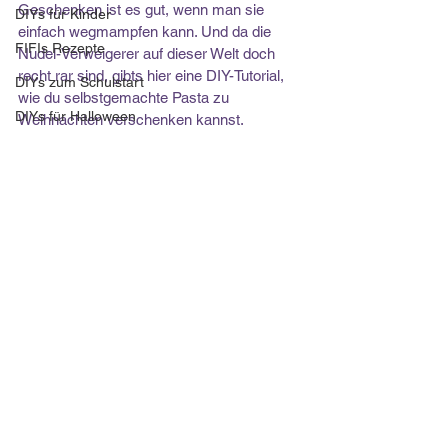
Geschenken ist es gut, wenn man sie 
DIYs für Kinder
einfach wegmampfen kann. Und da die 
FIFIs Rezepte
Nudel-Verweigerer auf dieser Welt doch 
recht rar sind, gibts hier eine DIY-Tutorial, 
DIYs zum Schulstart
wie du selbstgemachte Pasta zu 
DIYs für Halloween
Weihnachten verschenken kannst.